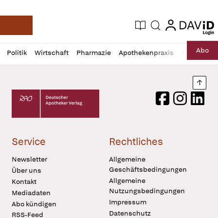
login
login
Aktuelle Ausgabe
Suche
Deutsche Apotheker Zeitung
Profil
Daz
Abo
Politik
Wirtschaft
Pharmazie
Apothekenpraxis
Recht
Sp
öffnen
Pur
Abo
öffnen
Nach
Deutscher Apotheker Verlag Logo
Facebook
Instagram
LinkedI
Service
Rechtliches
Newsletter
Allgemeine
Geschäftsbedingungen
Über uns
Allgemeine
Kontakt
Nutzungsbedingungen
Mediadaten
Impressum
Abo kündigen
Datenschutz
RSS-Feed