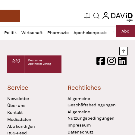
login
login
Aktuelle Ausgabe
Suche
Deutsche Apotheker Zeitung
Profil
Daz
Abo
Politik
Wirtschaft
Pharmazie
Apothekenpraxis
Recht
Sp
öffnen
Pur
Abo
öffnen
Nach
Deutscher Apotheker Verlag Logo
Facebook
Instagram
LinkedI
Service
Rechtliches
Newsletter
Allgemeine
Geschäftsbedingungen
Über uns
Allgemeine
Kontakt
Nutzungsbedingungen
Mediadaten
Impressum
Abo kündigen
Datenschutz
RSS-Feed