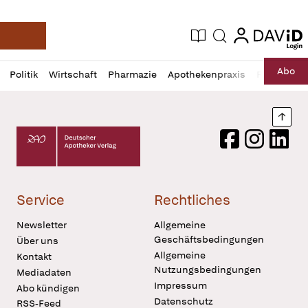
login
login
Aktuelle Ausgabe
Suche
Deutsche Apotheker Zeitung
Profil
Daz
Abo
Politik
Wirtschaft
Pharmazie
Apothekenpraxis
Recht
Sp
öffnen
Pur
Abo
öffnen
Nach
Deutscher Apotheker Verlag Logo
Facebook
Instagram
LinkedI
Service
Rechtliches
Newsletter
Allgemeine
Geschäftsbedingungen
Über uns
Allgemeine
Kontakt
Nutzungsbedingungen
Mediadaten
Impressum
Abo kündigen
Datenschutz
RSS-Feed