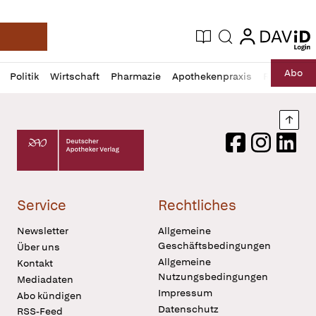
login
login
Aktuelle Ausgabe
Suche
Deutsche Apotheker Zeitung
Profil
Daz
Abo
Politik
Wirtschaft
Pharmazie
Apothekenpraxis
Recht
Sp
öffnen
Pur
Abo
öffnen
Nach
Deutscher Apotheker Verlag Logo
Facebook
Instagram
LinkedI
Service
Rechtliches
Newsletter
Allgemeine
Geschäftsbedingungen
Über uns
Allgemeine
Kontakt
Nutzungsbedingungen
Mediadaten
Impressum
Abo kündigen
Datenschutz
RSS-Feed