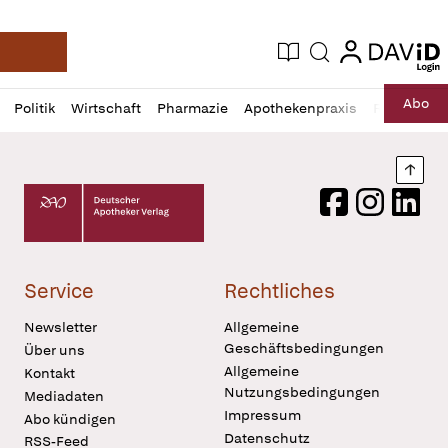
login
login
Aktuelle Ausgabe
Suche
Deutsche Apotheker Zeitung
Profil
Daz
Abo
Politik
Wirtschaft
Pharmazie
Apothekenpraxis
Recht
Sp
öffnen
Pur
Abo
öffnen
Nach
Deutscher Apotheker Verlag Logo
Facebook
Instagram
LinkedI
Service
Rechtliches
Newsletter
Allgemeine
Geschäftsbedingungen
Über uns
Allgemeine
Kontakt
Nutzungsbedingungen
Mediadaten
Impressum
Abo kündigen
Datenschutz
RSS-Feed