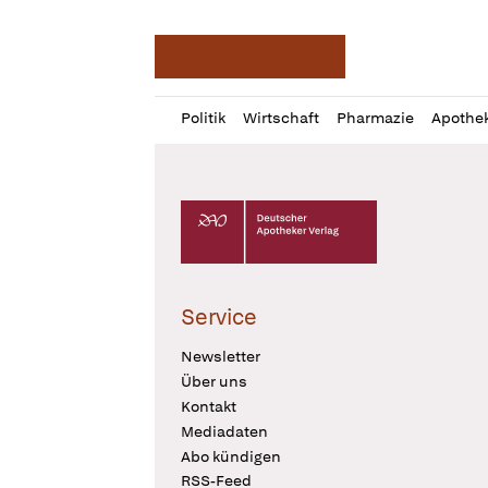
Deutsche Apotheker Ze
Profil
Daz
Politik
Wirtschaft
Pharmazie
Apothe
öffnen
Pur
Abo
öffnen
Deutscher Apotheker Verlag Logo
Service
Newsletter
Über uns
Kontakt
Mediadaten
Abo kündigen
RSS-Feed