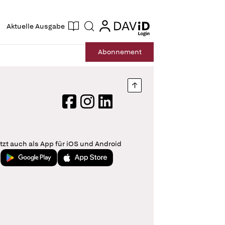
ogin
login
Aktuelle Ausgabe
Suche
Abo
nnement
Nach oben springen
Facebook
Instagram
LinkedIn
tzt auch als App für iOS und Android
Jetzt bei Google Play
Laden im App Store