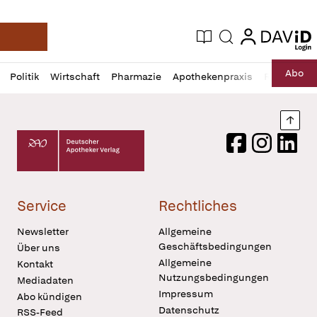
login
login
Aktuelle Ausgabe
Suche
Deutsche Apotheker Zeitung
Profil
Daz
Abo
Politik
Wirtschaft
Pharmazie
Apothekenpraxis
Recht
Sp
öffnen
Pur
Abo
öffnen
Nach
Deutscher Apotheker Verlag Logo
Facebook
Instagram
LinkedI
Service
Rechtliches
Newsletter
Allgemeine
Geschäftsbedingungen
Über uns
Allgemeine
Kontakt
Nutzungsbedingungen
Mediadaten
Impressum
Abo kündigen
Datenschutz
RSS-Feed