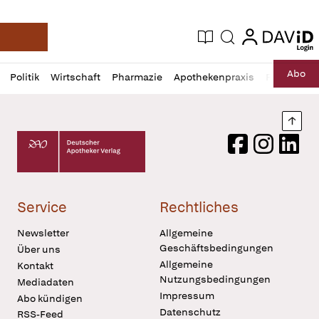
login
login
Aktuelle Ausgabe
Suche
Deutsche Apotheker Zeitung
Profil
Daz
Abo
Politik
Wirtschaft
Pharmazie
Apothekenpraxis
Recht
Sp
öffnen
Pur
Abo
öffnen
Nach
Deutscher Apotheker Verlag Logo
Facebook
Instagram
LinkedI
Service
Rechtliches
Newsletter
Allgemeine
Geschäftsbedingungen
Über uns
Allgemeine
Kontakt
Nutzungsbedingungen
Mediadaten
Impressum
Abo kündigen
Datenschutz
RSS-Feed