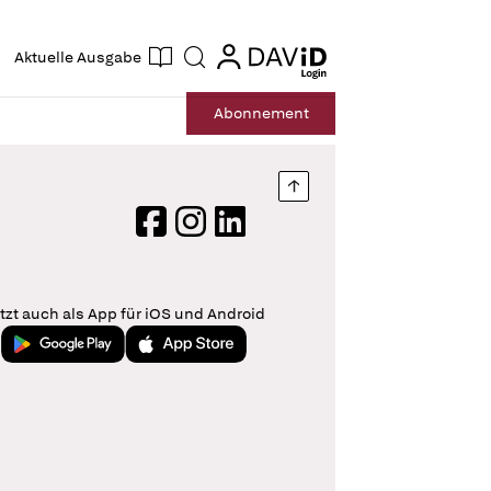
ogin
login
Aktuelle Ausgabe
Suche
Abo
nnement
Nach oben springen
Facebook
Instagram
LinkedIn
tzt auch als App für iOS und Android
Jetzt bei Google Play
Laden im App Store