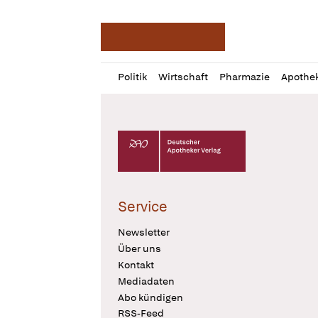
Deutsche Apotheker Ze
Profil
Daz
Politik
Wirtschaft
Pharmazie
Apothe
öffnen
Pur
Abo
öffnen
Deutscher Apotheker Verlag Logo
Service
Newsletter
Über uns
Kontakt
Mediadaten
Abo kündigen
RSS-Feed