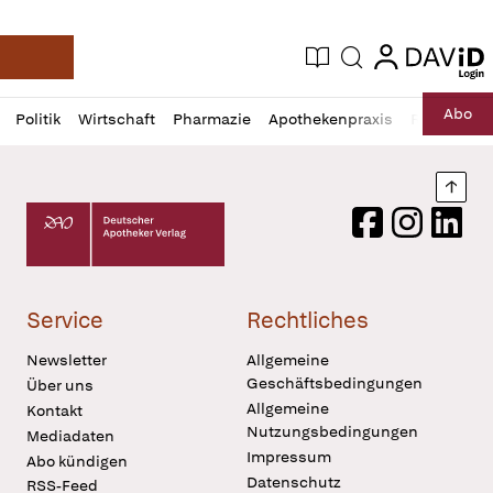
login
login
Aktuelle Ausgabe
Suche
Deutsche Apotheker Zeitung
Profil
Daz
Abo
Politik
Wirtschaft
Pharmazie
Apothekenpraxis
Recht
Sp
öffnen
Pur
Abo
öffnen
Nach
Deutscher Apotheker Verlag Logo
Facebook
Instagram
LinkedI
Service
Rechtliches
Newsletter
Allgemeine
Geschäftsbedingungen
Über uns
Allgemeine
Kontakt
Nutzungsbedingungen
Mediadaten
Impressum
Abo kündigen
Datenschutz
RSS-Feed