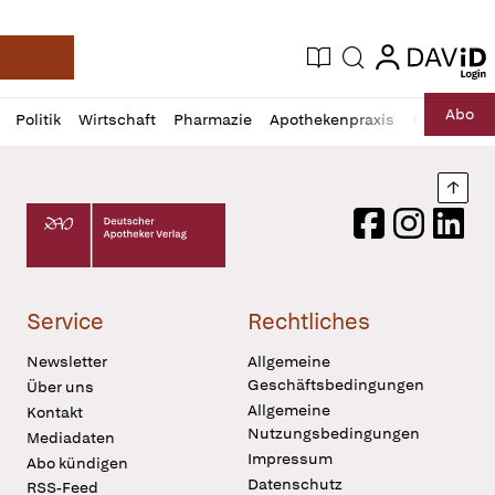
login
login
Aktuelle Ausgabe
Suche
Deutsche Apotheker Zeitung
Profil
Daz
Abo
Politik
Wirtschaft
Pharmazie
Apothekenpraxis
Recht
Sp
öffnen
Pur
Abo
öffnen
Nach
Deutscher Apotheker Verlag Logo
Facebook
Instagram
LinkedI
Service
Rechtliches
Newsletter
Allgemeine
Geschäftsbedingungen
Über uns
Allgemeine
Kontakt
Nutzungsbedingungen
Mediadaten
Impressum
Abo kündigen
Datenschutz
RSS-Feed