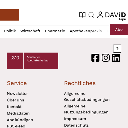
login
login
Aktuelle Ausgabe
Suche
Deutsche Apotheker Zeitung
Profil
Daz
Abo
Politik
Wirtschaft
Pharmazie
Apothekenpraxis
Recht
Sp
öffnen
Pur
Abo
öffnen
Nach
Deutscher Apotheker Verlag Logo
Facebook
Instagram
LinkedI
Service
Rechtliches
Newsletter
Allgemeine
Geschäftsbedingungen
Über uns
Allgemeine
Kontakt
Nutzungsbedingungen
Mediadaten
Impressum
Abo kündigen
Datenschutz
RSS-Feed