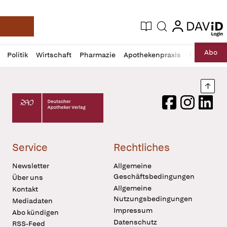
login
login
Aktuelle Ausgabe
Suche
Deutsche Apotheker Zeitung
Profil
Daz
Abo
Politik
Wirtschaft
Pharmazie
Apothekenpraxis
Recht
Sp
öffnen
Pur
Abo
öffnen
Nach
Deutscher Apotheker Verlag Logo
Facebook
Instagram
LinkedI
Service
Rechtliches
Newsletter
Allgemeine
Geschäftsbedingungen
Über uns
Allgemeine
Kontakt
Nutzungsbedingungen
Mediadaten
Impressum
Abo kündigen
Datenschutz
RSS-Feed