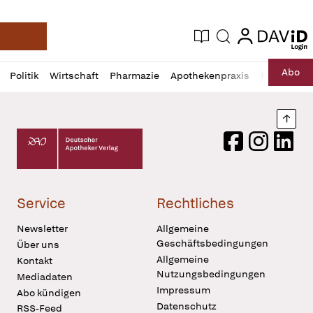
login
login
Aktuelle Ausgabe
Suche
Deutsche Apotheker Zeitung
Profil
Daz
Abo
Politik
Wirtschaft
Pharmazie
Apothekenpraxis
Recht
Sp
öffnen
Pur
Abo
öffnen
Nach
Deutscher Apotheker Verlag Logo
Facebook
Instagram
LinkedI
Service
Rechtliches
Newsletter
Allgemeine
Geschäftsbedingungen
Über uns
Allgemeine
Kontakt
Nutzungsbedingungen
Mediadaten
Impressum
Abo kündigen
Datenschutz
RSS-Feed