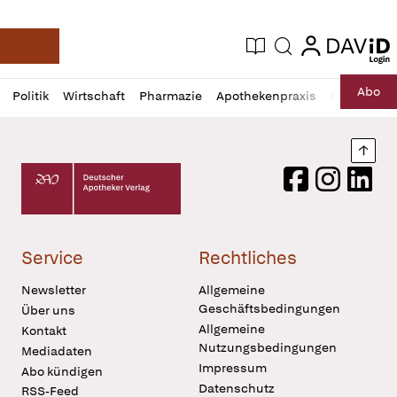
login
login
Aktuelle Ausgabe
Suche
Deutsche Apotheker Zeitung
Profil
Daz
Abo
Politik
Wirtschaft
Pharmazie
Apothekenpraxis
Recht
Sp
öffnen
Pur
Abo
öffnen
Nach
Deutscher Apotheker Verlag Logo
Facebook
Instagram
LinkedI
Service
Rechtliches
Newsletter
Allgemeine
Geschäftsbedingungen
Über uns
Allgemeine
Kontakt
Nutzungsbedingungen
Mediadaten
Impressum
Abo kündigen
Datenschutz
RSS-Feed