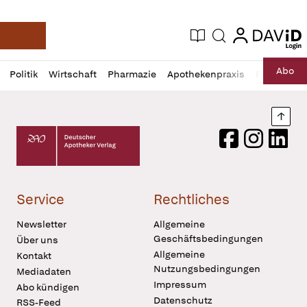
login
login
Aktuelle Ausgabe
Suche
Deutsche Apotheker Zeitung
Profil
Daz
Abo
Politik
Wirtschaft
Pharmazie
Apothekenpraxis
Recht
Sp
öffnen
Pur
Abo
öffnen
Nach
Deutscher Apotheker Verlag Logo
Facebook
Instagram
LinkedI
Service
Rechtliches
Newsletter
Allgemeine
Geschäftsbedingungen
Über uns
Allgemeine
Kontakt
Nutzungsbedingungen
Mediadaten
Impressum
Abo kündigen
Datenschutz
RSS-Feed