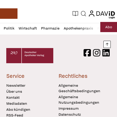
login
login
Aktuelle Ausgabe
Suche
Deutsche Apotheker Zeitung
Profil
Daz
Abo
Politik
Wirtschaft
Pharmazie
Apothekenpraxis
Recht
Sp
öffnen
Pur
Abo
öffnen
Nach
Deutscher Apotheker Verlag Logo
Facebook
Instagram
LinkedI
Service
Rechtliches
Newsletter
Allgemeine
Geschäftsbedingungen
Über uns
Allgemeine
Kontakt
Nutzungsbedingungen
Mediadaten
Impressum
Abo kündigen
Datenschutz
RSS-Feed