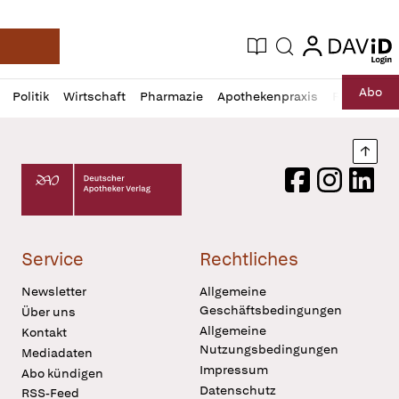
login
login
Aktuelle Ausgabe
Suche
Deutsche Apotheker Zeitung
Profil
Daz
Abo
Politik
Wirtschaft
Pharmazie
Apothekenpraxis
Recht
Sp
öffnen
Pur
Abo
öffnen
Nach
Deutscher Apotheker Verlag Logo
Facebook
Instagram
LinkedI
Service
Rechtliches
Newsletter
Allgemeine
Geschäftsbedingungen
Über uns
Allgemeine
Kontakt
Nutzungsbedingungen
Mediadaten
Impressum
Abo kündigen
Datenschutz
RSS-Feed