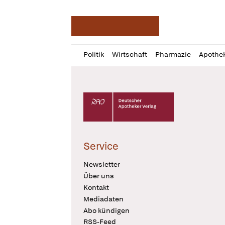
Deutsche Apotheker Ze
Profil
Daz
Politik
Wirtschaft
Pharmazie
Apothe
öffnen
Pur
Abo
öffnen
Deutscher Apotheker Verlag Logo
Service
Newsletter
Über uns
Kontakt
Mediadaten
Abo kündigen
RSS-Feed