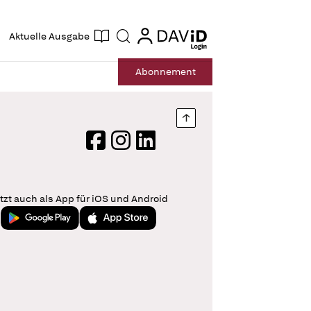
ogin
login
Aktuelle Ausgabe
Suche
Abo
nnement
Nach oben springen
Facebook
Instagram
LinkedIn
tzt auch als App für iOS und Android
Jetzt bei Google Play
Laden im App Store