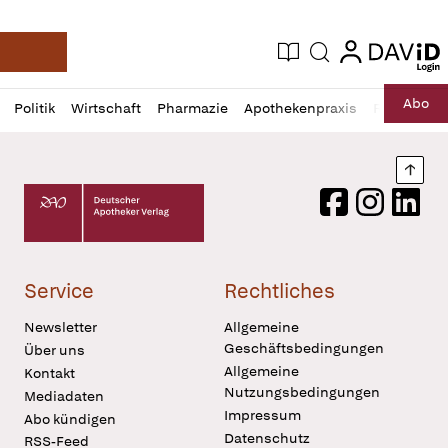
login
login
Aktuelle Ausgabe
Suche
Deutsche Apotheker Zeitung
Profil
Daz
Abo
Politik
Wirtschaft
Pharmazie
Apothekenpraxis
Recht
Sp
öffnen
Pur
Abo
öffnen
Nach
Deutscher Apotheker Verlag Logo
Facebook
Instagram
LinkedI
Service
Rechtliches
Newsletter
Allgemeine
Geschäftsbedingungen
Über uns
Allgemeine
Kontakt
Nutzungsbedingungen
Mediadaten
Impressum
Abo kündigen
Datenschutz
RSS-Feed