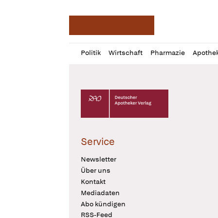
Deutsche Apotheker Ze
Profil
Daz
Politik
Wirtschaft
Pharmazie
Apothe
öffnen
Pur
Abo
öffnen
Deutscher Apotheker Verlag Logo
Service
Newsletter
Über uns
Kontakt
Mediadaten
Abo kündigen
RSS-Feed