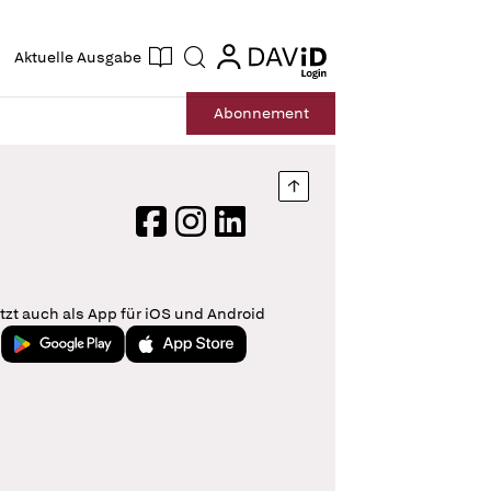
ogin
login
Aktuelle Ausgabe
Suche
Abo
nnement
Nach oben springen
Facebook
Instagram
LinkedIn
tzt auch als App für iOS und Android
Jetzt bei Google Play
Laden im App Store