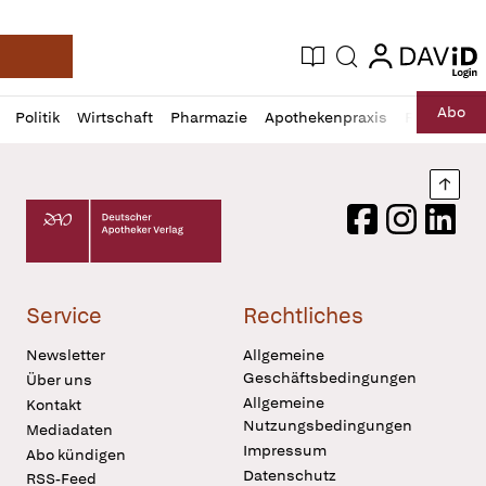
login
login
Aktuelle Ausgabe
Suche
Deutsche Apotheker Zeitung
Profil
Daz
Abo
Politik
Wirtschaft
Pharmazie
Apothekenpraxis
Recht
Sp
öffnen
Pur
Abo
öffnen
Nach
Deutscher Apotheker Verlag Logo
Facebook
Instagram
LinkedI
Service
Rechtliches
Newsletter
Allgemeine
Geschäftsbedingungen
Über uns
Allgemeine
Kontakt
Nutzungsbedingungen
Mediadaten
Impressum
Abo kündigen
Datenschutz
RSS-Feed