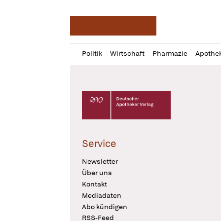
Deutsche Apotheker Ze
Profil
Daz
Politik
Wirtschaft
Pharmazie
Apothe
öffnen
Pur
Abo
öffnen
Deutscher Apotheker Verlag Logo
Service
Newsletter
Über uns
Kontakt
Mediadaten
Abo kündigen
RSS-Feed