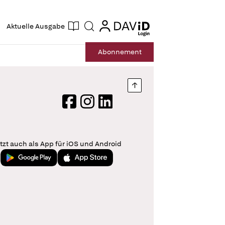
ogin
login
Aktuelle Ausgabe
Suche
Abo
nnement
Nach oben springen
Facebook
Instagram
LinkedIn
tzt auch als App für iOS und Android
Jetzt bei Google Play
Laden im App Store