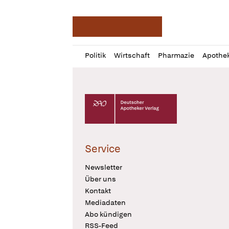
Deutsche Apotheker Ze
Profil
Daz
Politik
Wirtschaft
Pharmazie
Apothe
öffnen
Pur
Abo
öffnen
Deutscher Apotheker Verlag Logo
Service
Newsletter
Über uns
Kontakt
Mediadaten
Abo kündigen
RSS-Feed