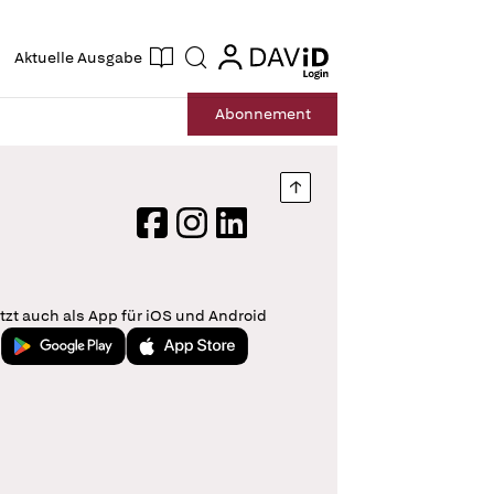
ogin
login
Aktuelle Ausgabe
Suche
Abo
nnement
Nach oben springen
Facebook
Instagram
LinkedIn
tzt auch als App für iOS und Android
Jetzt bei Google Play
Laden im App Store