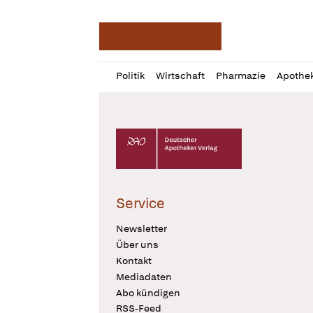
Deutsche Apotheker Ze
Profil
Daz
Politik
Wirtschaft
Pharmazie
Apothe
öffnen
Pur
Abo
öffnen
Deutscher Apotheker Verlag Logo
Service
Newsletter
Über uns
Kontakt
Mediadaten
Abo kündigen
RSS-Feed