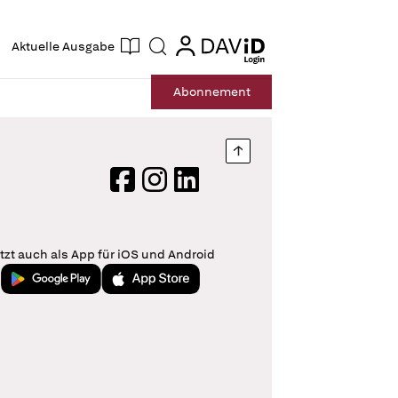
ogin
login
Aktuelle Ausgabe
Suche
Abo
nnement
Nach oben springen
Facebook
Instagram
LinkedIn
tzt auch als App für iOS und Android
Jetzt bei Google Play
Laden im App Store