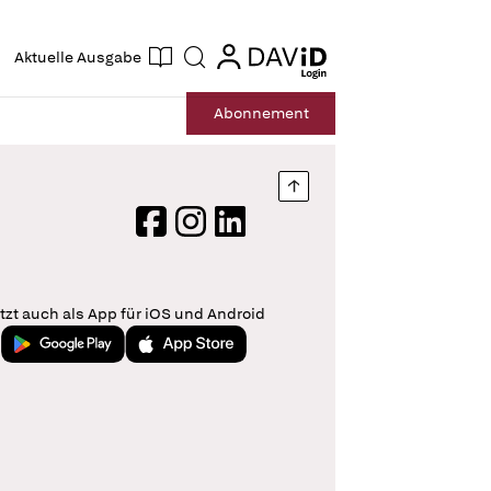
ogin
login
Aktuelle Ausgabe
Suche
Abo
nnement
Nach oben springen
Facebook
Instagram
LinkedIn
tzt auch als App für iOS und Android
Jetzt bei Google Play
Laden im App Store