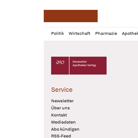
Deutsche Apotheker Ze
Profil
Daz
Politik
Wirtschaft
Pharmazie
Apothe
öffnen
Pur
Abo
öffnen
Deutscher Apotheker Verlag Logo
Service
Newsletter
Über uns
Kontakt
Mediadaten
Abo kündigen
RSS-Feed