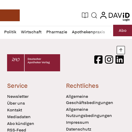
login
login
Aktuelle Ausgabe
Suche
Deutsche Apotheker Zeitung
Profil
Daz
Abo
Politik
Wirtschaft
Pharmazie
Apothekenpraxis
Recht
Sp
öffnen
Pur
Abo
öffnen
Nach
Deutscher Apotheker Verlag Logo
Facebook
Instagram
LinkedI
Service
Rechtliches
Newsletter
Allgemeine
Geschäftsbedingungen
Über uns
Allgemeine
Kontakt
Nutzungsbedingungen
Mediadaten
Impressum
Abo kündigen
Datenschutz
RSS-Feed