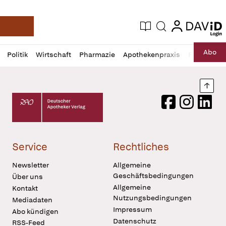
login
login
Aktuelle Ausgabe
Suche
Deutsche Apotheker Zeitung
Profil
Daz
Abo
Politik
Wirtschaft
Pharmazie
Apothekenpraxis
Recht
Sp
öffnen
Pur
Abo
öffnen
Nach
Deutscher Apotheker Verlag Logo
Facebook
Instagram
LinkedI
Service
Rechtliches
Newsletter
Allgemeine
Geschäftsbedingungen
Über uns
Allgemeine
Kontakt
Nutzungsbedingungen
Mediadaten
Impressum
Abo kündigen
Datenschutz
RSS-Feed