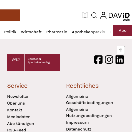
login
login
Aktuelle Ausgabe
Suche
Deutsche Apotheker Zeitung
Profil
Daz
Abo
Politik
Wirtschaft
Pharmazie
Apothekenpraxis
Recht
Sp
öffnen
Pur
Abo
öffnen
Nach
Deutscher Apotheker Verlag Logo
Facebook
Instagram
LinkedI
Service
Rechtliches
Newsletter
Allgemeine
Geschäftsbedingungen
Über uns
Allgemeine
Kontakt
Nutzungsbedingungen
Mediadaten
Impressum
Abo kündigen
Datenschutz
RSS-Feed