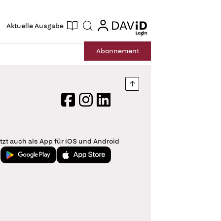
ogin
login
Aktuelle Ausgabe
Suche
Abo
nnement
Nach oben springen
Facebook
Instagram
LinkedIn
tzt auch als App für iOS und Android
Jetzt bei Google Play
Laden im App Store