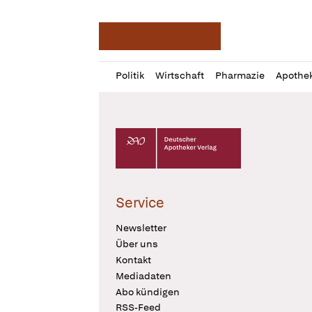
Deutsche Apotheker Ze
Profil
Daz
Politik
Wirtschaft
Pharmazie
Apothe
öffnen
Pur
Abo
öffnen
Deutscher Apotheker Verlag Logo
Service
Newsletter
Über uns
Kontakt
Mediadaten
Abo kündigen
RSS-Feed