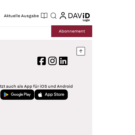
ogin
login
Aktuelle Ausgabe
Suche
Abo
nnement
Nach oben springen
Facebook
Instagram
LinkedIn
tzt auch als App für iOS und Android
Jetzt bei Google Play
Laden im App Store