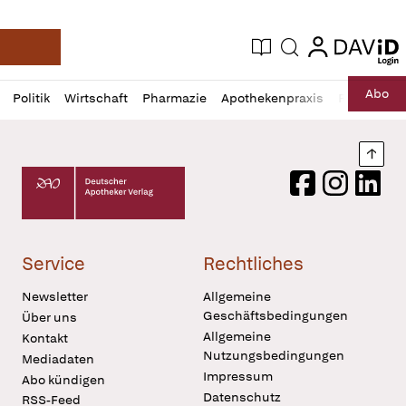
login
login
Aktuelle Ausgabe
Suche
Deutsche Apotheker Zeitung
Profil
Daz
Abo
Politik
Wirtschaft
Pharmazie
Apothekenpraxis
Recht
Sp
öffnen
Pur
Abo
öffnen
Nach
Deutscher Apotheker Verlag Logo
Facebook
Instagram
LinkedI
Service
Rechtliches
Newsletter
Allgemeine
Geschäftsbedingungen
Über uns
Allgemeine
Kontakt
Nutzungsbedingungen
Mediadaten
Impressum
Abo kündigen
Datenschutz
RSS-Feed