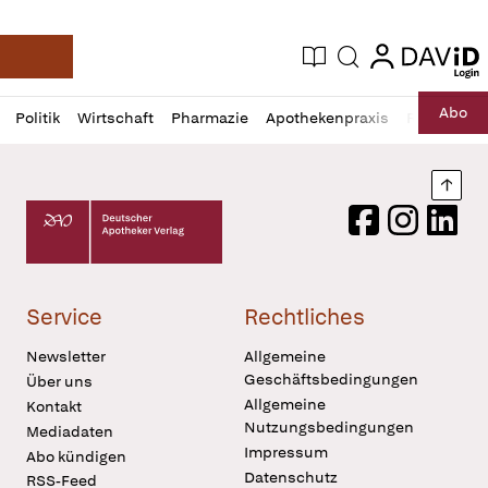
login
login
Aktuelle Ausgabe
Suche
Deutsche Apotheker Zeitung
Profil
Daz
Abo
Politik
Wirtschaft
Pharmazie
Apothekenpraxis
Recht
Sp
öffnen
Pur
Abo
öffnen
Nach
Deutscher Apotheker Verlag Logo
Facebook
Instagram
LinkedI
Service
Rechtliches
Newsletter
Allgemeine
Geschäftsbedingungen
Über uns
Allgemeine
Kontakt
Nutzungsbedingungen
Mediadaten
Impressum
Abo kündigen
Datenschutz
RSS-Feed