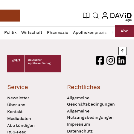
login
login
Aktuelle Ausgabe
Suche
Deutsche Apotheker Zeitung
Profil
Daz
Abo
Politik
Wirtschaft
Pharmazie
Apothekenpraxis
Recht
Sp
öffnen
Pur
Abo
öffnen
Nach
Deutscher Apotheker Verlag Logo
Facebook
Instagram
LinkedI
Service
Rechtliches
Newsletter
Allgemeine
Geschäftsbedingungen
Über uns
Allgemeine
Kontakt
Nutzungsbedingungen
Mediadaten
Impressum
Abo kündigen
Datenschutz
RSS-Feed