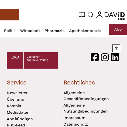
login
login
Aktuelle Ausgabe
Suche
Deutsche Apotheker Zeitung
Profil
Daz
Abo
Politik
Wirtschaft
Pharmazie
Apothekenpraxis
Recht
Sp
öffnen
Pur
Abo
öffnen
Nach
Deutscher Apotheker Verlag Logo
Facebook
Instagram
LinkedI
Service
Rechtliches
Newsletter
Allgemeine
Geschäftsbedingungen
Über uns
Allgemeine
Kontakt
Nutzungsbedingungen
Mediadaten
Impressum
Abo kündigen
Datenschutz
RSS-Feed