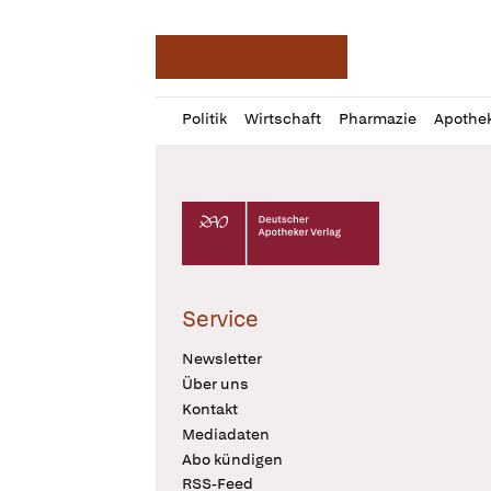
Deutsche Apotheker Ze
Profil
Daz
Politik
Wirtschaft
Pharmazie
Apothe
öffnen
Pur
Abo
öffnen
Deutscher Apotheker Verlag Logo
Service
Newsletter
Über uns
Kontakt
Mediadaten
Abo kündigen
RSS-Feed