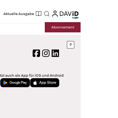
ogin
login
Aktuelle Ausgabe
Suche
Abo
nnement
Nach oben springen
Facebook
Instagram
LinkedIn
tzt auch als App für iOS und Android
Jetzt bei Google Play
Laden im App Store