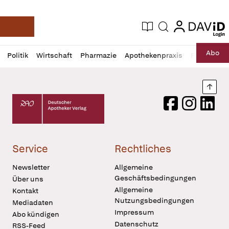
login
login
Aktuelle Ausgabe
Suche
Deutsche Apotheker Zeitung
Profil
Daz
Abo
Politik
Wirtschaft
Pharmazie
Apothekenpraxis
Recht
Sp
öffnen
Pur
Abo
öffnen
Nach
Deutscher Apotheker Verlag Logo
Facebook
Instagram
LinkedI
Service
Rechtliches
Newsletter
Allgemeine
Geschäftsbedingungen
Über uns
Allgemeine
Kontakt
Nutzungsbedingungen
Mediadaten
Impressum
Abo kündigen
Datenschutz
RSS-Feed