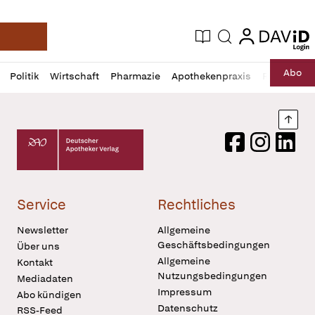
login
login
Aktuelle Ausgabe
Suche
Deutsche Apotheker Zeitung
Profil
Daz
Abo
Politik
Wirtschaft
Pharmazie
Apothekenpraxis
Recht
Sp
öffnen
Pur
Abo
öffnen
Nach
Deutscher Apotheker Verlag Logo
Facebook
Instagram
LinkedI
Service
Rechtliches
Newsletter
Allgemeine
Geschäftsbedingungen
Über uns
Allgemeine
Kontakt
Nutzungsbedingungen
Mediadaten
Impressum
Abo kündigen
Datenschutz
RSS-Feed