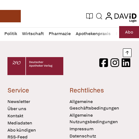
login
login
Aktuelle Ausgabe
Suche
Deutsche Apotheker Zeitung
Profil
Daz
Abo
Politik
Wirtschaft
Pharmazie
Apothekenpraxis
Recht
Sp
öffnen
Pur
Abo
öffnen
Nach
Deutscher Apotheker Verlag Logo
Facebook
Instagram
LinkedI
Service
Rechtliches
Newsletter
Allgemeine
Geschäftsbedingungen
Über uns
Allgemeine
Kontakt
Nutzungsbedingungen
Mediadaten
Impressum
Abo kündigen
Datenschutz
RSS-Feed