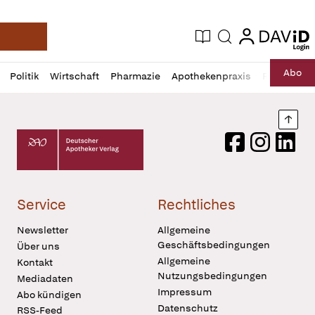
login
login
Aktuelle Ausgabe
Suche
Deutsche Apotheker Zeitung
Profil
Daz
Abo
Politik
Wirtschaft
Pharmazie
Apothekenpraxis
Recht
Sp
öffnen
Pur
Abo
öffnen
Nach
Deutscher Apotheker Verlag Logo
Facebook
Instagram
LinkedI
Service
Rechtliches
Newsletter
Allgemeine
Geschäftsbedingungen
Über uns
Allgemeine
Kontakt
Nutzungsbedingungen
Mediadaten
Impressum
Abo kündigen
Datenschutz
RSS-Feed