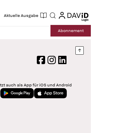
ogin
login
Aktuelle Ausgabe
Suche
Abo
nnement
Nach oben springen
Facebook
Instagram
LinkedIn
tzt auch als App für iOS und Android
Jetzt bei Google Play
Laden im App Store