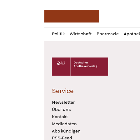
Deutsche Apotheker Ze
Profil
Daz
Politik
Wirtschaft
Pharmazie
Apothe
öffnen
Pur
Abo
öffnen
Deutscher Apotheker Verlag Logo
Service
Newsletter
Über uns
Kontakt
Mediadaten
Abo kündigen
RSS-Feed