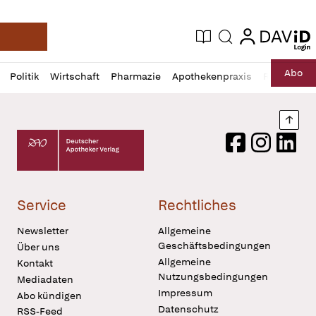
login
login
Aktuelle Ausgabe
Suche
Deutsche Apotheker Zeitung
Profil
Daz
Abo
Politik
Wirtschaft
Pharmazie
Apothekenpraxis
Recht
Sp
öffnen
Pur
Abo
öffnen
Nach
Deutscher Apotheker Verlag Logo
Facebook
Instagram
LinkedI
Service
Rechtliches
Newsletter
Allgemeine
Geschäftsbedingungen
Über uns
Allgemeine
Kontakt
Nutzungsbedingungen
Mediadaten
Impressum
Abo kündigen
Datenschutz
RSS-Feed