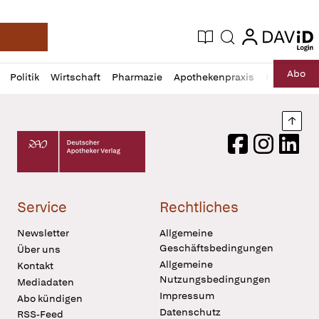
login
login
Aktuelle Ausgabe
Suche
Deutsche Apotheker Zeitung
Profil
Daz
Abo
Politik
Wirtschaft
Pharmazie
Apothekenpraxis
Recht
Sp
öffnen
Pur
Abo
öffnen
Nach
Deutscher Apotheker Verlag Logo
Facebook
Instagram
LinkedI
Service
Rechtliches
Newsletter
Allgemeine
Geschäftsbedingungen
Über uns
Allgemeine
Kontakt
Nutzungsbedingungen
Mediadaten
Impressum
Abo kündigen
Datenschutz
RSS-Feed