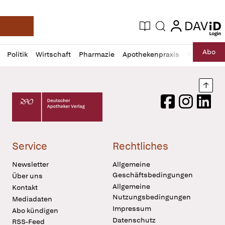
login
login
Aktuelle Ausgabe
Suche
Deutsche Apotheker Zeitung
Profil
Daz
Abo
Politik
Wirtschaft
Pharmazie
Apothekenpraxis
Recht
Sp
öffnen
Pur
Abo
öffnen
Nach
Deutscher Apotheker Verlag Logo
Facebook
Instagram
LinkedI
Service
Rechtliches
Newsletter
Allgemeine
Geschäftsbedingungen
Über uns
Allgemeine
Kontakt
Nutzungsbedingungen
Mediadaten
Impressum
Abo kündigen
Datenschutz
RSS-Feed