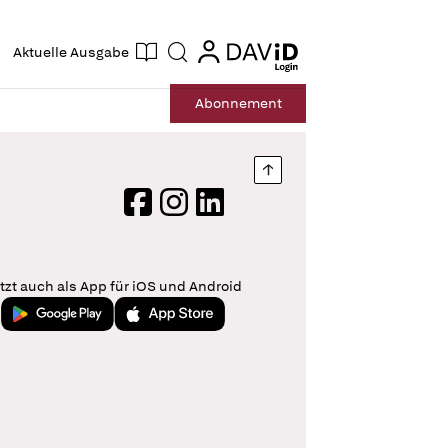
ogin
login
Aktuelle Ausgabe
Suche
Abo
nnement
Nach oben springen
Facebook
Instagram
LinkedIn
tzt auch als App für iOS und Android
Jetzt bei Google Play
Laden im App Store