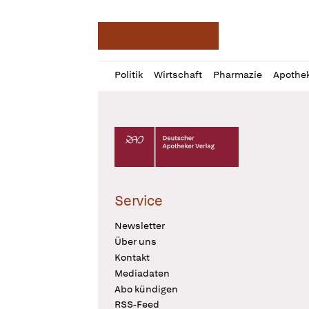
Deutsche Apotheker Ze
Profil
Daz
Politik
Wirtschaft
Pharmazie
Apothe
öffnen
Pur
Abo
öffnen
Deutscher Apotheker Verlag Logo
Service
Newsletter
Über uns
Kontakt
Mediadaten
Abo kündigen
RSS-Feed