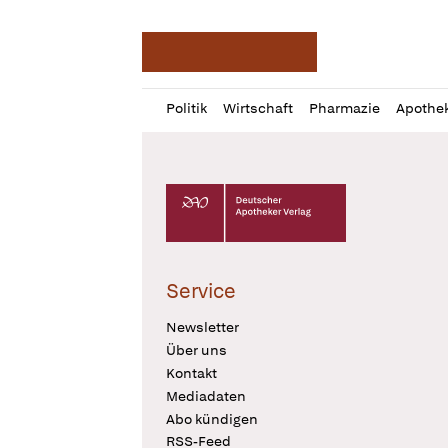
Deutsche Apotheker Ze
Profil
Daz
Politik
Wirtschaft
Pharmazie
Apothe
öffnen
Pur
Abo
öffnen
Deutscher Apotheker Verlag Logo
Service
Newsletter
Über uns
Kontakt
Mediadaten
Abo kündigen
RSS-Feed