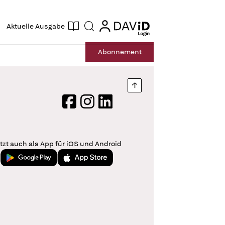
ogin
login
Aktuelle Ausgabe
Suche
Abo
nnement
Nach oben springen
Facebook
Instagram
LinkedIn
tzt auch als App für iOS und Android
Jetzt bei Google Play
Laden im App Store