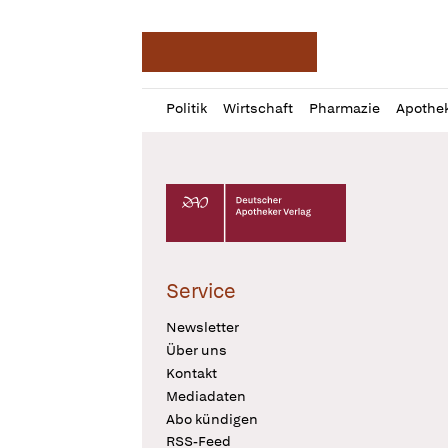
Deutsche Apotheker Ze
Profil
Daz
Politik
Wirtschaft
Pharmazie
Apothe
öffnen
Pur
Abo
öffnen
Deutscher Apotheker Verlag Logo
Service
Newsletter
Über uns
Kontakt
Mediadaten
Abo kündigen
RSS-Feed