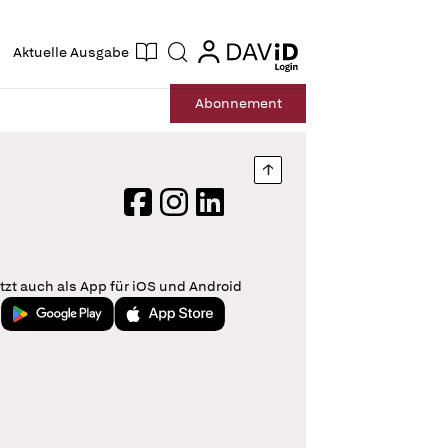
ogin
login
Aktuelle Ausgabe
Suche
Abo
nnement
Nach oben springen
Facebook
Instagram
LinkedIn
tzt auch als App für iOS und Android
Jetzt bei Google Play
Laden im App Store