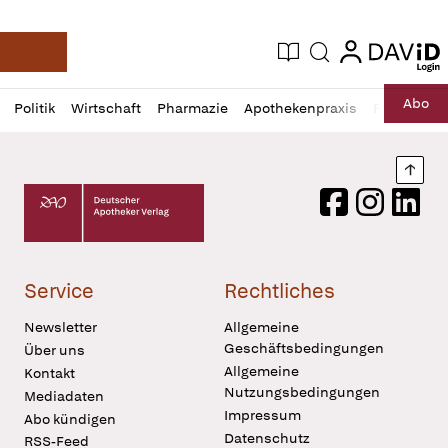
login
login
Aktuelle Ausgabe
Suche
Deutsche Apotheker Zeitung
Profil
Daz
Abo
Politik
Wirtschaft
Pharmazie
Apothekenpraxis
Recht
Sp
öffnen
Pur
Abo
öffnen
Nach
Deutscher Apotheker Verlag Logo
Facebook
Instagram
LinkedI
Service
Rechtliches
Newsletter
Allgemeine
Geschäftsbedingungen
Über uns
Allgemeine
Kontakt
Nutzungsbedingungen
Mediadaten
Impressum
Abo kündigen
Datenschutz
RSS-Feed