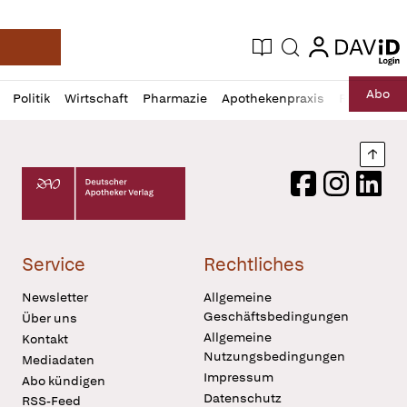
login
login
Aktuelle Ausgabe
Suche
Deutsche Apotheker Zeitung
Profil
Daz
Abo
Politik
Wirtschaft
Pharmazie
Apothekenpraxis
Recht
Sp
öffnen
Pur
Abo
öffnen
Nach
Deutscher Apotheker Verlag Logo
Facebook
Instagram
LinkedI
Service
Rechtliches
Newsletter
Allgemeine
Geschäftsbedingungen
Über uns
Allgemeine
Kontakt
Nutzungsbedingungen
Mediadaten
Impressum
Abo kündigen
Datenschutz
RSS-Feed