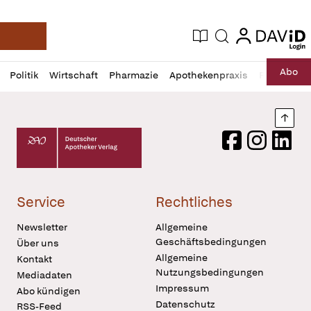
login
login
Aktuelle Ausgabe
Suche
Deutsche Apotheker Zeitung
Profil
Daz
Abo
Politik
Wirtschaft
Pharmazie
Apothekenpraxis
Recht
Sp
öffnen
Pur
Abo
öffnen
Nach
Deutscher Apotheker Verlag Logo
Facebook
Instagram
LinkedI
Service
Rechtliches
Newsletter
Allgemeine
Geschäftsbedingungen
Über uns
Allgemeine
Kontakt
Nutzungsbedingungen
Mediadaten
Impressum
Abo kündigen
Datenschutz
RSS-Feed